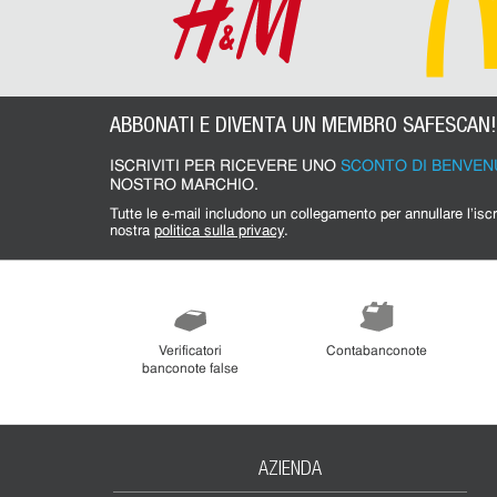
ABBONATI E DIVENTA UN MEMBRO SAFESCAN!
ISCRIVITI PER RICEVERE UNO
SCONTO DI BENVEN
NOSTRO MARCHIO.
Tutte le e-mail includono un collegamento per annullare l'iscrizione. È possibile annullare l'iscrizione in qualsiasi momento. Consulta la
nostra
politica sulla privacy
.
Verificatori
Contabanconote
banconote false
AZIENDA