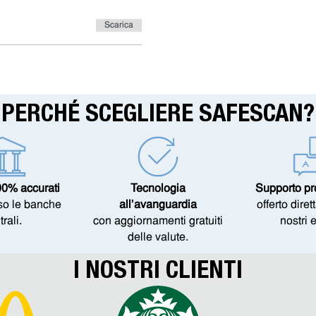
Scarica
PERCHÉ SCEGLIERE SAFESCAN?
00% accurati
Tecnologia
Supporto pr
sso le banche
all’avanguardia
offerto dire
trali.
con aggiornamenti gratuiti
nostri 
delle valute.
I NOSTRI CLIENTI