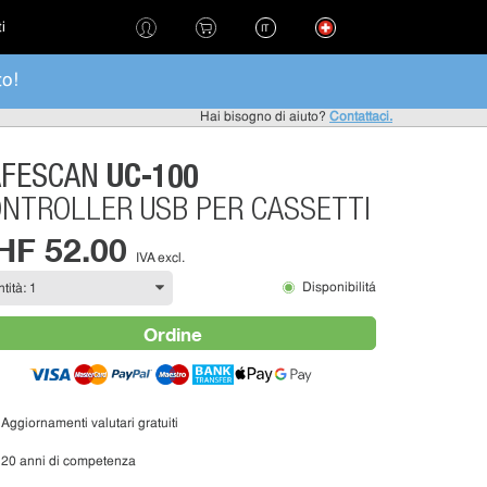
ti
IT
to!
Hai bisogno di aiuto?
Contattaci.
UC-100
AFESCAN
NTROLLER USB PER CASSETTI
HF 52.00
IVA excl.
Disponibilitá
Ordine
Aggiornamenti valutari gratuiti
20 anni di competenza