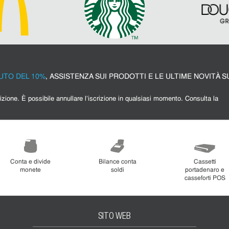
UTO DEL 10%
, ASSISTENZA SUI PRODOTTI E LE ULTIME NOVITÀ S
Conta e divide
Bilance conta
Cassetti
monete
soldi
portadenaro e
casseforti POS
SITO WEB