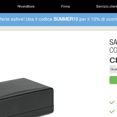
Rivenditore
Firma
Servizio clien
ferte estive! Usa il codice
SUMMER10
per il 10% di scon
S
CO
C