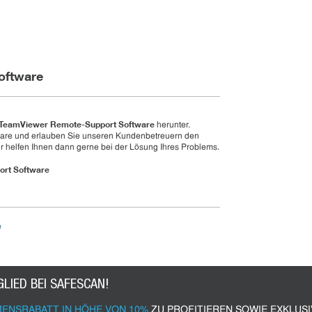
oftware
TeamViewer Remote-Support Software
herunter.
oftware und erlauben Sie unseren Kundenbetreuern den
ir helfen Ihnen dann gerne bei der Lösung Ihres Problems.
rt Software
e
GLIED BEI SAFESCAN!
ENSRABATT IN HÖHE VON 10%
ZU PROFITIEREN SOWIE EXKLUS