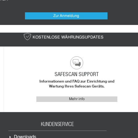
Zur Anmeldung
KOSTENLOSE WÄHRUNGSUPDATES
KOSTE
SAFESCAN SUPPORT
Informationen und FAQ zur Einrichtung und
Wartung Ihres Safescan Geräts.
Mehr info
KUNDENSERVICE
Downloads