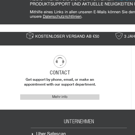
PRODUKTSUPPORT UND AKTUELLE NEUIGKEITEN 
Mithilfe eines Links in allen unseren E-Mails können Sie den Newsletter jederzeit wieder abbestellen. Bitte lesen Sie hierzu
unsere
Datenschutzrichtlinien
.
KOSTENLOSER VERSAND AB €50
3 JA
CONTACT
Get support by phone, email, or make an
appointment with our support department.
Mehr info
UNTERNEHMEN
Über Safescan