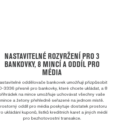
NASTAVITELNÉ ROZVRŽENÍ PRO 3
BANKOVKY, 8 MINCÍ A ODDÍL PRO
MÉDIA
astavitelné oddělovače bankovek umožňují přizpůsobit
D-3336 přesně pro bankovky, které chcete ukládat, a 8
přihrádek na mince umožňuje uchovávat všechny vaše
mince a žetony přehledně seřazené na jednom místě.
rostorný oddíl pro média poskytuje dostatek prostoru
ro ukládání kuponů, lístků kreditních karet a jiných médií
pro bezhotovostní transakce.