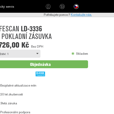
cký servis
Potřebujete pomoc?
Kontakujte nás.
FESCAN
LD-3336
'' POKLADNÍ ZÁSUVKA
726,00 Kč
Bez DPH
Skladem
Objednávka
Bezplatné aktualizace měn
20 let zkušeností
3letá záruka
Profesionální podpora