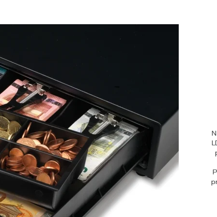
N
L
P
p