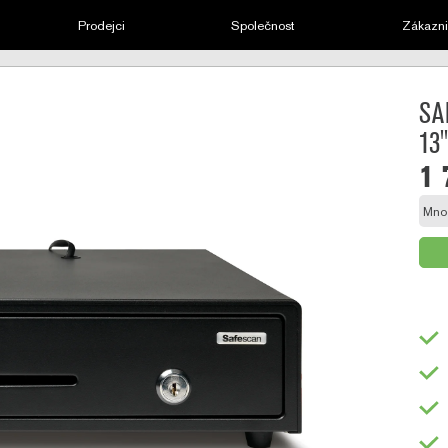
Prodejci
Společnost
Zákazni
SA
13
1 