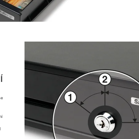
Í
se
ní
d