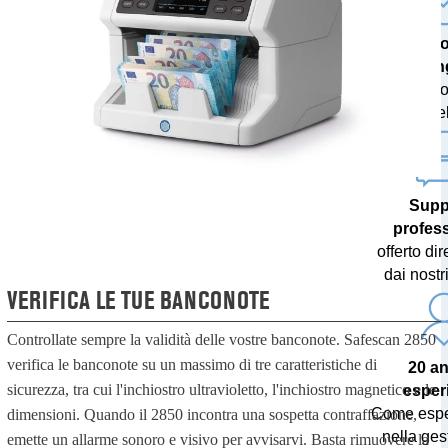
Tecno
all’ava
con aggi
gratuiti de
Supp
profes
offerto di
dai nostri
VERIFICA LE TUE BANCONOTE
Controllate sempre la validità delle vostre banconote. Safescan 2850
verifica le banconote su un massimo di tre caratteristiche di
20 an
sicurezza, tra cui l'inchiostro ultravioletto, l'inchiostro magnetico e le
esper
Come esper
dimensioni. Quando il 2850 incontra una sospetta contraffazione,
nella ges
emette un allarme sonoro e visivo per avvisarvi. Basta rimuovere la