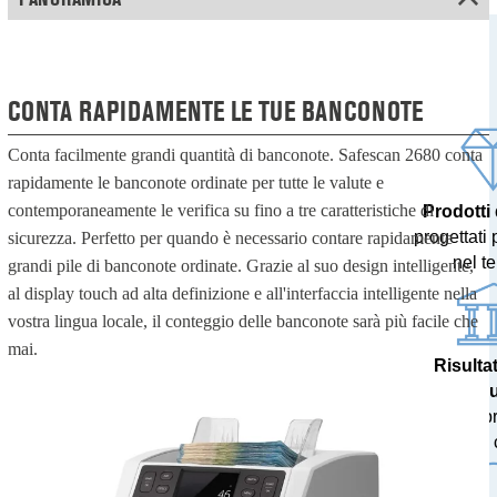
CONTA RAPIDAMENTE LE TUE BANCONOTE
Conta facilmente grandi quantità di banconote. Safescan 2680 conta
rapidamente le banconote ordinate per tutte le valute e
contemporaneamente le verifica su fino a tre caratteristiche di
Prodotti
progettati 
sicurezza. Perfetto per quando è necessario contare rapidamente
nel t
grandi pile di banconote ordinate. Grazie al suo design intelligente,
al display touch ad alta definizione e all'interfaccia intelligente nella
vostra lingua locale, il conteggio delle banconote sarà più facile che
mai.
Risulta
accu
testati p
banche c