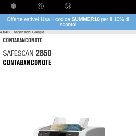
Language
Offerte estive! Usa il codice
SUMMER10
per il 10% di
sconto!
4.8
468 Recensioni Google
CONTABANCONOTE
2850
SAFESCAN
CONTABANCONOTE