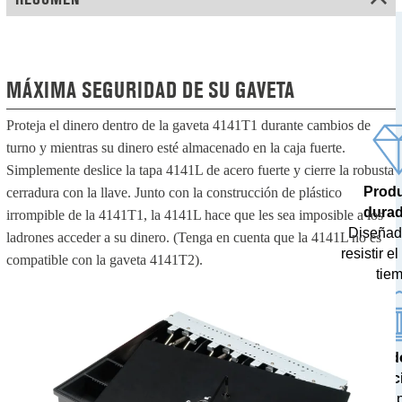
MÁXIMA SEGURIDAD DE SU GAVETA
Proteja el dinero dentro de la gaveta 4141T1 durante cambios de
turno y mientras su dinero esté almacenado en la caja fuerte.
Simplemente deslice la tapa 4141L de acero fuerte y cierre la robusta
Prod
cerradura con la llave. Junto con la construcción de plástico
dura
irrompible de la 4141T1, la 4141L hace que les sea imposible a los
Diseñad
ladrones acceder a su dinero. (Tenga en cuenta que la 4141L no es
resistir e
compatible con la gaveta 4141T2).
tie
Resultad
prec
Probados 