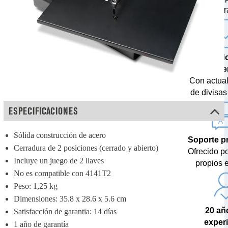
centr
Tecnol
última g
Con actua
de divisas 
ESPECIFICACIONES
Sólida construcción de acero
Soporte p
Cerradura de 2 posiciones (cerrado y abierto)
Ofrecido p
Incluye un juego de 2 llaves
propios 
No es compatible con 4141T2
Peso: 1,25 kg
Dimensiones: 35.8 x 28.6 x 5.6 cm
20 añ
Satisfacción de garantia: 14 días
exper
1 año de garantía