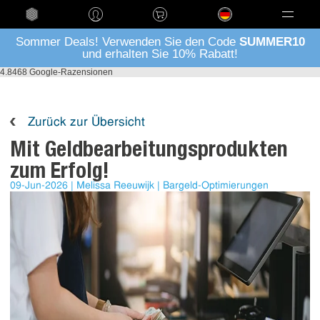
Language
Sommer Deals! Verwenden Sie den Code
SUMMER10
und erhalten Sie 10% Rabatt!
4.8
468 Google-Razensionen
Zurück zur Übersicht
Mit Geldbearbeitungsprodukten
zum Erfolg!
09-Jun-2026
Melissa Reeuwijk
Bargeld-Optimierungen