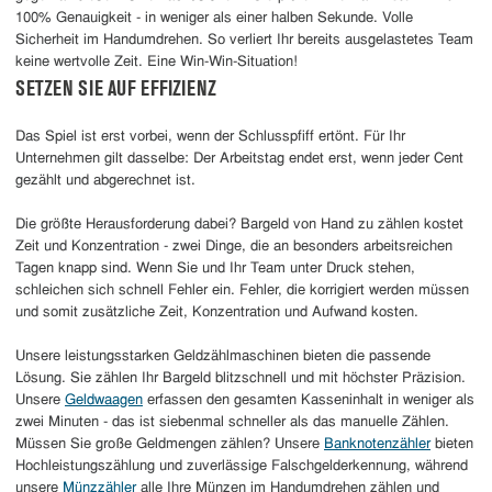
100% Genauigkeit - in weniger als einer halben Sekunde. Volle
Sicherheit im Handumdrehen. So verliert Ihr bereits ausgelastetes Team
keine wertvolle Zeit. Eine Win-Win-Situation!
SETZEN SIE AUF EFFIZIENZ
Das Spiel ist erst vorbei, wenn der Schlusspfiff ertönt. Für Ihr
Unternehmen gilt dasselbe: Der Arbeitstag endet erst, wenn jeder Cent
gezählt und abgerechnet ist.
Die größte Herausforderung dabei? Bargeld von Hand zu zählen kostet
Zeit und Konzentration - zwei Dinge, die an besonders arbeitsreichen
Tagen knapp sind. Wenn Sie und Ihr Team unter Druck stehen,
schleichen sich schnell Fehler ein. Fehler, die korrigiert werden müssen
und somit zusätzliche Zeit, Konzentration und Aufwand kosten.
Unsere leistungsstarken Geldzählmaschinen bieten die passende
Lösung. Sie zählen Ihr Bargeld blitzschnell und mit höchster Präzision.
Unsere
Geldwaagen
erfassen den gesamten Kasseninhalt in weniger als
zwei Minuten - das ist siebenmal schneller als das manuelle Zählen.
Müssen Sie große Geldmengen zählen? Unsere
Banknotenzähler
bieten
Hochleistungszählung und zuverlässige Falschgelderkennung, während
unsere
Münzzähler
alle Ihre Münzen im Handumdrehen zählen und