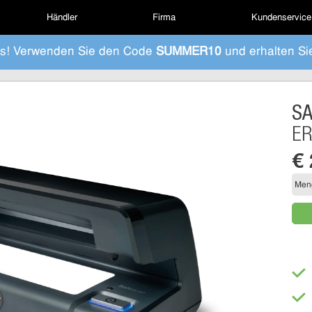
Händler
Firma
Kundenservice
s! Verwenden Sie den Code
SUMMER10
und erhalten Si
S
E
€