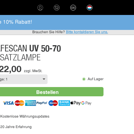
DE
e 10% Rabatt!
Brauchen Sie Hilfe?
Bitte kontaktieren Sie uns.
UV 50-70
AFESCAN
RSATZLAMPE
 22,00
zzgl. MwSt.
Auf Lager
Bestellen
Kostenlose Währungsupdates
20 Jahre Erfahrung