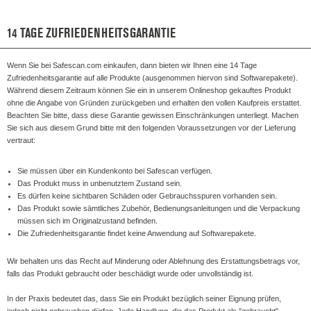
14 TAGE ZUFRIEDENHEITSGARANTIE
Wenn Sie bei Safescan.com einkaufen, dann bieten wir Ihnen eine 14 Tage
Zufriedenheitsgarantie auf alle Produkte (ausgenommen hiervon sind Softwarepakete).
Während diesem Zeitraum können Sie ein in unserem Onlineshop gekauftes Produkt
ohne die Angabe von Gründen zurückgeben und erhalten den vollen Kaufpreis erstattet.
Beachten Sie bitte, dass diese Garantie gewissen Einschränkungen unterliegt. Machen
Sie sich aus diesem Grund bitte mit den folgenden Voraussetzungen vor der Lieferung
vertraut:
Sie müssen über ein Kundenkonto bei Safescan verfügen.
Das Produkt muss in unbenutztem Zustand sein.
Es dürfen keine sichtbaren Schäden oder Gebrauchsspuren vorhanden sein.
Das Produkt sowie sämtliches Zubehör, Bedienungsanleitungen und die Verpackung
müssen sich im Originalzustand befinden.
Die Zufriedenheitsgarantie findet keine Anwendung auf Softwarepakete.
Wir behalten uns das Recht auf Minderung oder Ablehnung des Erstattungsbetrags vor,
falls das Produkt gebraucht oder beschädigt wurde oder unvollständig ist.
In der Praxis bedeutet das, dass Sie ein Produkt bezüglich seiner Eignung prüfen,
jedoch nicht gebrauchen dürfen. Jede Handlung, die das Produkt als "gebraucht"