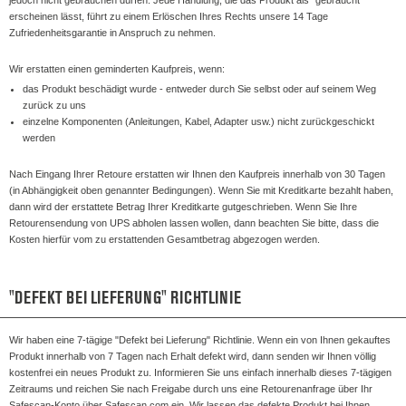
erscheinen lässt, führt zu einem Erlöschen Ihres Rechts unsere 14 Tage
Zufriedenheitsgarantie in Anspruch zu nehmen.
Wir erstatten einen geminderten Kaufpreis, wenn:
das Produkt beschädigt wurde - entweder durch Sie selbst oder auf seinem Weg
zurück zu uns
einzelne Komponenten (Anleitungen, Kabel, Adapter usw.) nicht zurückgeschickt
werden
Nach Eingang Ihrer Retoure erstatten wir Ihnen den Kaufpreis innerhalb von 30 Tagen
(in Abhängigkeit oben genannter Bedingungen). Wenn Sie mit Kreditkarte bezahlt haben,
dann wird der erstattete Betrag Ihrer Kreditkarte gutgeschrieben. Wenn Sie Ihre
Retourensendung von UPS abholen lassen wollen, dann beachten Sie bitte, dass die
Kosten hierfür vom zu erstattenden Gesamtbetrag abgezogen werden.
"DEFEKT BEI LIEFERUNG" RICHTLINIE
Wir haben eine 7-tägige "Defekt bei Lieferung" Richtlinie. Wenn ein von Ihnen gekauftes
Produkt innerhalb von 7 Tagen nach Erhalt defekt wird, dann senden wir Ihnen völlig
kostenfrei ein neues Produkt zu. Informieren Sie uns einfach innerhalb dieses 7-tägigen
Zeitraums und reichen Sie nach Freigabe durch uns eine Retourenanfrage über Ihr
Safescan-Konto über Safescan.com ein. Wir lassen das defekte Produkt bei Ihnen