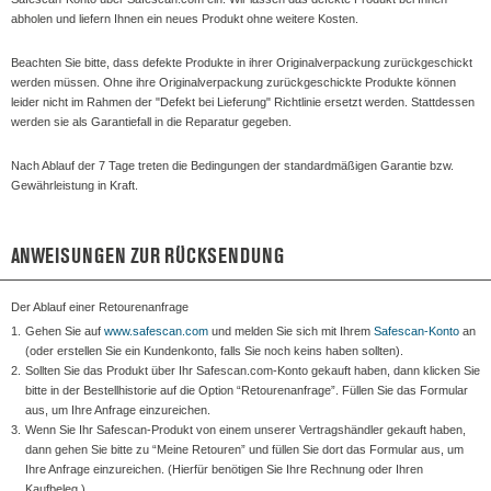
abholen und liefern Ihnen ein neues Produkt ohne weitere Kosten.
Beachten Sie bitte, dass defekte Produkte in ihrer Originalverpackung zurückgeschickt
werden müssen. Ohne ihre Originalverpackung zurückgeschickte Produkte können
leider nicht im Rahmen der "Defekt bei Lieferung" Richtlinie ersetzt werden. Stattdessen
werden sie als Garantiefall in die Reparatur gegeben.
Nach Ablauf der 7 Tage treten die Bedingungen der standardmäßigen Garantie bzw.
Gewährleistung in Kraft.
ANWEISUNGEN ZUR RÜCKSENDUNG
Der Ablauf einer Retourenanfrage
1.
Gehen Sie auf
www.safescan.com
und melden Sie sich mit Ihrem
Safescan-Konto
an
(oder erstellen Sie ein Kundenkonto, falls Sie noch keins haben sollten).
2.
Sollten Sie das Produkt über Ihr Safescan.com-Konto gekauft haben, dann klicken Sie
bitte in der Bestellhistorie auf die Option “Retourenanfrage”. Füllen Sie das Formular
aus, um Ihre Anfrage einzureichen.
3.
Wenn Sie Ihr Safescan-Produkt von einem unserer Vertragshändler gekauft haben,
dann gehen Sie bitte zu “Meine Retouren” und füllen Sie dort das Formular aus, um
Ihre Anfrage einzureichen. (Hierfür benötigen Sie Ihre Rechnung oder Ihren
Kaufbeleg.)