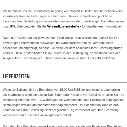
Wir bemühen uns die Lieferkosten so gering wie möglich zu halten und berechnen keine
Zusatzgebühren für Lieferungen auf die Inseln. Um eine schnelle und pünktliche
Lieferung Ihrer Bestellung sicherzustellen, nutzen wir die zuverlässigen Dienstleistungen
von UPS. Bitte beachten Sie die
Versandkostentabelle
‣
für detailliertere Informationen.
Nach der Platzierung der gewünschten Produkte in Ihren Warenkorb können Sie Ihre
bevorzugte Liefermethode auswählen. Im Warenkorb werden die Versandkosten
berechnet und angezeigt, so dass Sie diese vor dem Abschluss Ihrer Bestellung prüfen
können. Diese Kosten finden Sie außerdem in der Bestätigung, die wir Ihnen nach der
Aufgabe Ihrer Bestellung per E-Mail zusenden, sowie in Ihrem Online-Bestellstatus.
LIEFERZEITEN
Wenn die Zahlung für Ihre Bestellung vor 16:00 Uhr MEZ bei uns eingeht, dann erfolgt
die Bearbeitung noch am selben Tag. Sofern alle Produkte vorrätig sind, erhalten Sie Ihre
Bestellung innerhalb von 1-3 Werktagen. An Wochenenden und Feiertagen aufgegebene
Bestellungen werden am nächsten Werktag bearbeitet. Bei Hochbetrieb kann es dazu
kommen dass Ihre Bestellung nicht am gleichen Tag verarbeitet wird. Ihre Bestellung
wird in dem Fall so schnell wie möglich verschickt.
Nachdem Ihre Bestellung unser Lager verlassen hat, senden wir Ihnen eine Bestätigung