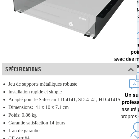
pré
testés 
banques c
Une techn
poi
avec des m
de devises 
SPÉCIFICATIONS
Jeu de supports métalliques robuste
Installation rapide et simple
Un su
Adapté pour le Safescan LD-4141, SD-4141, HD-4141S
profes
Dimensions:  41 x 10 x 7.1 cm
assuré 
Poids: 0.86 kg
propres 
Garantie satisfaction 14 jours
1 an de garantie
CE certifié