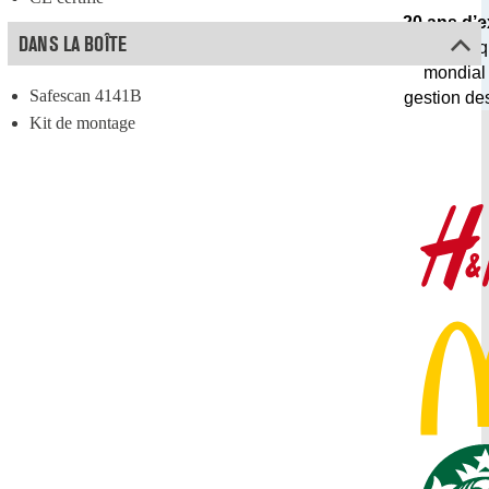
20 ans d’
DANS LA BOÎTE
en tant q
mondial
Safescan 4141B
gestion de
Kit de montage