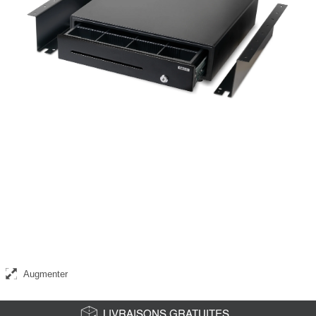
Support de fixation métallique robuste adapté au Safescan LD-4141,
SD-4141 et HD-4141S
Augmenter
LIVRAISONS GRATUITES