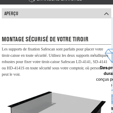
APERÇU
MONTAGE SÉCURISÉ DE VOTRE TIROIR
Les supports de fixation Safescan sont parfaits pour placer votre
tiroir-caisse en toute sécurité. Utilisez les deux supports métalliques
robustes pour fixer votre tiroir-caisse Safescan LD-4141, SD-4141
Des pr
ou HD-4141S en toute sécurité sous votre comptoir, où personne ne
dura
peut le voir.
conçus p
dans le
Des résul