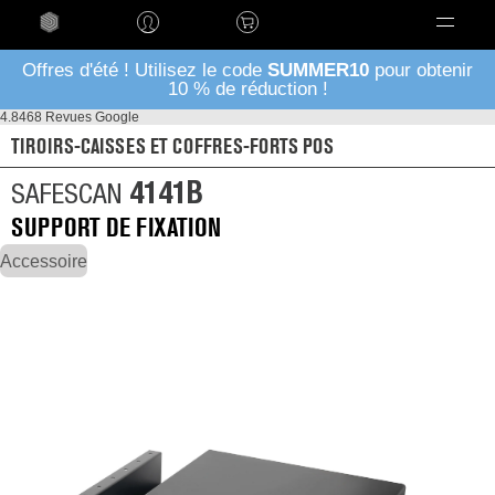
Language
Offres d'été ! Utilisez le code
SUMMER10
pour obtenir
10 % de réduction !
4.8
468 Revues Google
TIROIRS-CAISSES ET COFFRES-FORTS POS
4141B
SAFESCAN
SUPPORT DE FIXATION
Accessoire