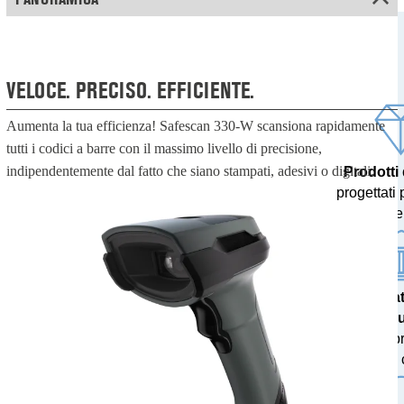
VELOCE. PRECISO. EFFICIENTE.
Aumenta la tua efficienza! Safescan 330-W scansiona rapidamente
tutti i codici a barre con il massimo livello di precisione,
indipendentemente dal fatto che siano stampati, adesivi o digitali.
Prodotti
progettati 
nel t
Risulta
accu
testati p
banche c