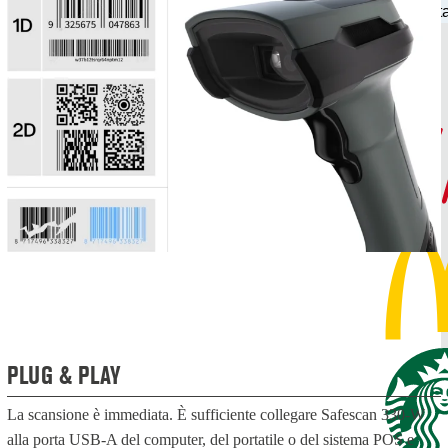
cont
PLUG & PLAY
La scansione è immediata. È sufficiente collegare Safescan 330-W
alla porta USB-A del computer, del portatile o del sistema POS e