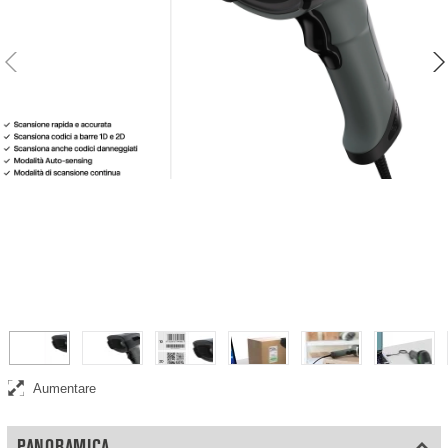
Scanner per codici a barre Safescan 330-W
Aumentare
PANORAMICA