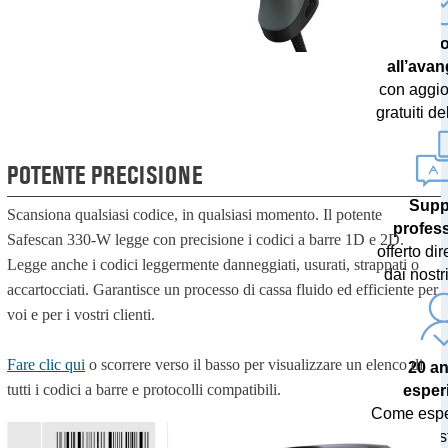
Tecno
all’ava
con aggi
gratuiti de
POTENTE PRECISIONE
Supp
Scansiona qualsiasi codice, in qualsiasi momento. Il potente
profes
Safescan 330-W legge con precisione i codici a barre 1D e 2D.
offerto di
Legge anche i codici leggermente danneggiati, usurati, strappati o
dai nostri
accartocciati. Garantisce un processo di cassa fluido ed efficiente per
voi e per i vostri clienti.
Fare clic qui
o scorrere verso il basso per visualizzare un elenco di
20 an
tutti i codici a barre e protocolli compatibili.
esper
Come esper
nella ges