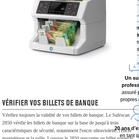
Une techn
poi
avec des m
de devises 
Un su
profes
assuré 
propres 
VÉRIFIER VOS BILLETS DE BANQUE
Vérifiez toujours la validité de vos billets de banque. Le Safescan
2850 vérifie les billets de banque sur la base de jusqu'à trois
20 ans d’
caractéristiques de sécurité, notamment l'encre ultraviolette, l'encre
en tant q
magnétique et la taille. Lorsque le 2850 rencontre un billet suspecté