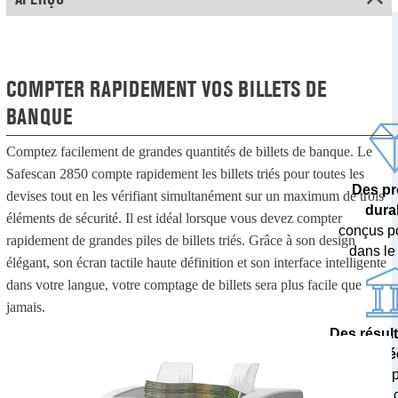
COMPTER RAPIDEMENT VOS BILLETS DE
BANQUE
Comptez facilement de grandes quantités de billets de banque. Le
Safescan 2850 compte rapidement les billets triés pour toutes les
Des pr
devises tout en les vérifiant simultanément sur un maximum de trois
dura
éléments de sécurité. Il est idéal lorsque vous devez compter
conçus p
rapidement de grandes piles de billets triés. Grâce à son design
dans le
élégant, son écran tactile haute définition et son interface intelligente
dans votre langue, votre comptage de billets sera plus facile que
jamais.
Des résul
pré
testés 
banques c