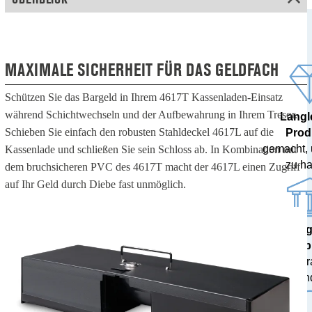
MAXIMALE SICHERHEIT FÜR DAS GELDFACH
Schützen Sie das Bargeld in Ihrem 4617T Kassenladen-Einsatz
während Schichtwechseln und der Aufbewahrung in Ihrem Tresor.
Langl
Schieben Sie einfach den robusten Stahldeckel 4617L auf die
Prod
gemacht,
Kassenlade und schließen Sie sein Schloss ab. In Kombination mit
zu ha
dem bruchsicheren PVC des 4617T macht der 4617L einen Zugriff
auf Ihr Geld durch Diebe fast unmöglich.
100% 
Ergeb
von Zent
getestet und