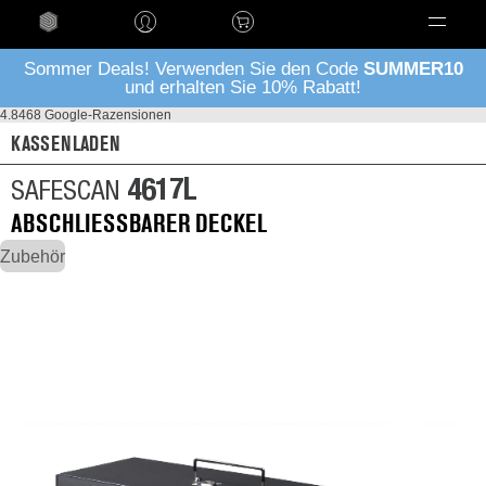
Language
Sommer Deals! Verwenden Sie den Code
SUMMER10
und erhalten Sie 10% Rabatt!
4.8
468 Google-Razensionen
KASSENLADEN
4617L
SAFESCAN
ABSCHLIESSBARER DECKEL
Zubehör