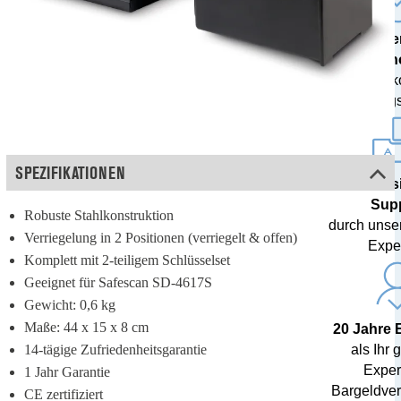
Mode
Techn
inklusive 
Währungs
SPEZIFIKATIONEN
Profess
Sup
Robuste Stahlkonstruktion
durch unse
Verriegelung in 2 Positionen (verriegelt & offen)
Expe
Komplett mit 2-teiligem Schlüsselset
Geeignet für Safescan SD-4617S
Gewicht: 0,6 kg
Maße: 44 x 15 x 8 cm
20 Jahre 
14-tägige Zufriedenheitsgarantie
als Ihr 
Expert
1 Jahr Garantie
Bargeldver
CE zertifiziert