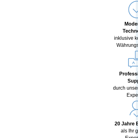
Mode
Techn
inklusive 
Währungs
Profess
Sup
durch unse
Expe
20 Jahre 
als Ihr 
Expert