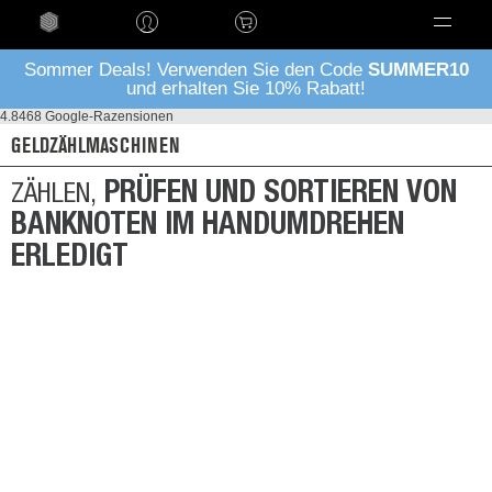
Language
Sommer Deals! Verwenden Sie den Code
SUMMER10
und erhalten Sie 10% Rabatt!
4.8
468 Google-Razensionen
GELDZÄHLMASCHINEN
PRÜFEN UND SORTIEREN VON
ZÄHLEN,
BANKNOTEN IM HANDUMDREHEN
ERLEDIGT