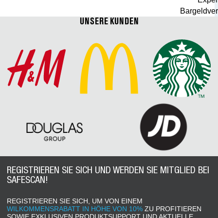
Bargeldver
UNSERE KUNDEN
REGISTRIEREN SIE SICH UND WERDEN SIE MITGLIED BEI
SAFESCAN!
REGISTRIEREN SIE SICH, UM VON EINEM
WILKOMMENSRABATT IN HÖHE VON 10%
ZU PROFITIEREN
SOWIE EXKLUSIVEN PRODUKTSUPPORT UND AKTUELLE