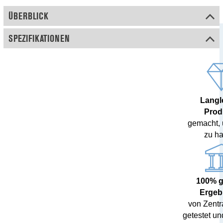
ÜBERBLICK
SPEZIFIKATIONEN
Langl
Prod
gemacht,
zu ha
100% 
Ergeb
von Zent
getestet und