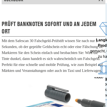
PRÜFT BANKNOTEN SOFORT UND AN JEDEM
ORT
Langl
Mit dem Safescan 30 Falschgeld-Prüfstift wissen Sie nach nur 2
Prod
Sekunden, ob der geprüfte Geldschein echt oder eine Fälschung ist.
gemacht,
Markieren Sie den Schein einfach und beobachten Sie: Wird die
zu ha
Tinte dunkel, dann handelt es sich wahrscheinlich um Falschgeld.
Perfekt für eine schnelle und mobile Prüfung, wie zum Beispiel auf
Märkten und Veranstaltungen oder auch im Taxi und Lieferwagen.
100% 
Ergeb
von Zent
getestet und