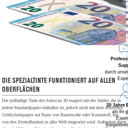
Mode
Techn
inklusive 
Währungs
Profess
Sup
durch unse
DIE SPEZIALTINTE FUNKTIONIERT AUF ALLEN
Expe
OBERFLÄCHEN
Die jodhaltige Tinte des Safescan 30 reagiert mit der Stärke, die in
20 Jahre 
jedem Standardpapier enthalten ist, jedoch nicht mit dem offiziellen
als Ihr 
Geldscheinpapier auf Basis von Baumwolle oder Kunststoff, das
Expert
von den Zentralbanken in aller Welt eingesetzt wird. Außerdem dient
Bargeldver