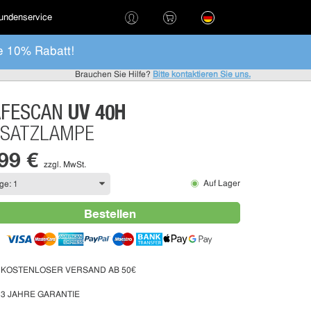
undenservice
e 10% Rabatt!
Brauchen Sie Hilfe?
Bitte kontaktieren Sie uns.
UV 40H
AFESCAN
RSATZLAMPE
,99 €
zzgl. MwSt.
Auf Lager
Bestellen
KOSTENLOSER VERSAND AB 50€
3 JAHRE GARANTIE