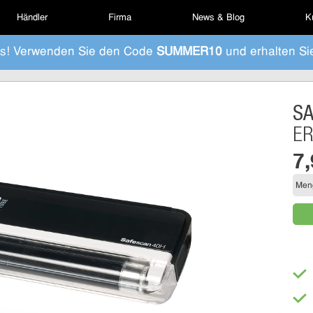
Händler
Firma
News & Blog
K
s! Verwenden Sie den Code
SUMMER10
und erhalten Si
S
E
7