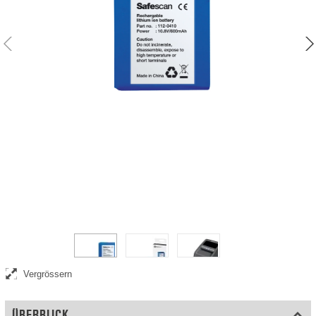
Wiederaufladbarer Akku für den mobilen Einsatz Ihres Safescan
Falschgeld-Detektors
Vergrössern
ÜBERBLICK