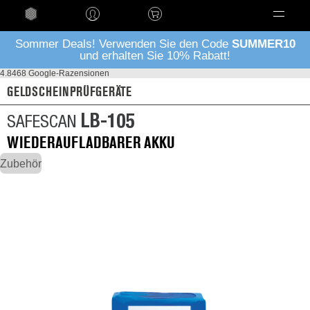
Language
Sommer Deals! Verwenden Sie den Code
SUMMER10
und erhalten Sie 10% Rabatt!
4.8
468 Google-Razensionen
GELDSCHEINPRÜFGERÄTE
LB-105
SAFESCAN
WIEDERAUFLADBARER AKKU
Zubehör