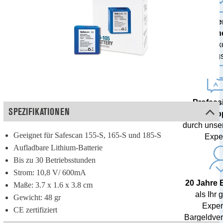
Mode
Techn
inklusive 
Währungs
Profess
SPEZIFIKATIONEN
Sup
durch unse
Geeignet für Safescan 155-S, 165-S und 185-S
Expe
Aufladbare Lithium-Batterie
Bis zu 30 Betriebsstunden
Strom: 10,8 V/ 600mA
20 Jahre 
Maße: 3.7 x 1.6 x 3.8 cm
als Ihr 
Gewicht: 48 gr
Expert
CE zertifiziert
Bargeldver