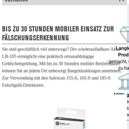
BIS ZU 30 STUNDEN MOBILER EINSATZ ZUR
FÄLSCHUNGSERKENNUNG
Langl
Sie sind geschäftlich viel unterwegs? Der wiederaufladbare Akku
Prod
LB-105 ermöglicht eine praktisch ortsunabhängige
gemacht,
Geldscheinprüfung. Mit bis zu 30 Stunden mobiler Betriebsdauer
zu ha
können Sie an jedem Ort unbesorgt Bargeldzahlungen annehmen.
Zur Verwendung mit den Safescan 155-S, 165-S und 185-S
Falschgeld-Detektoren.
100% 
Ergeb
von Zent
getestet und