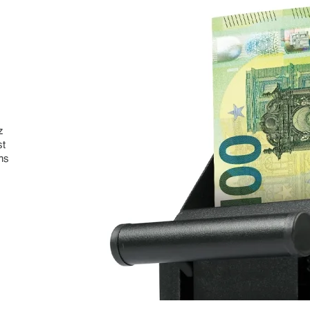
z
st
ans