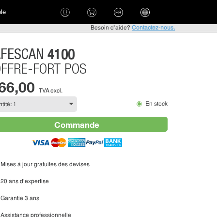
èle
FR
Besoin d'aide?
Contactez-nous.
4100
AFESCAN
FFRE-FORT POS
 66,00
TVA excl.
En stock
Commande
Mises à jour gratuites des devises
20 ans d'expertise
Garantie 3 ans
Assistance professionnelle