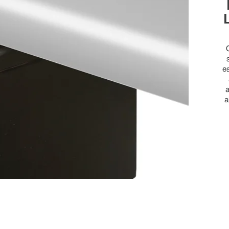
e
a
a