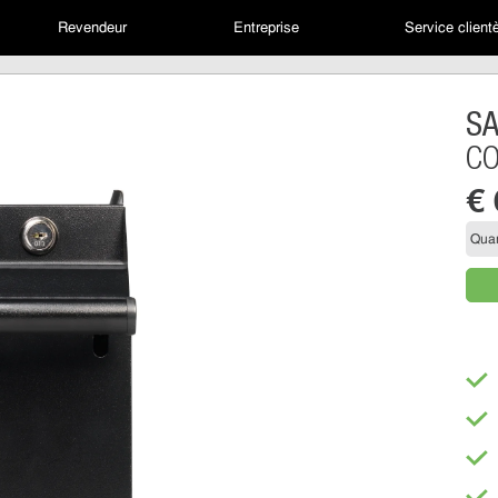
Revendeur
Entreprise
Service client
S
CO
€