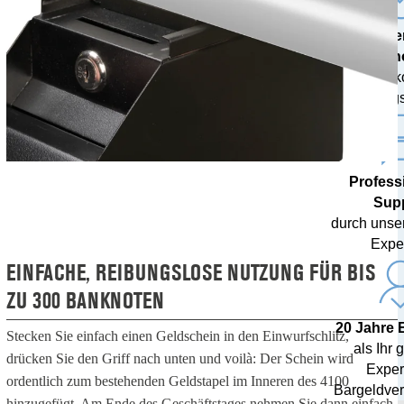
Mode
Techn
inklusive 
Währungs
Profess
Sup
durch unse
Expe
EINFACHE, REIBUNGSLOSE NUTZUNG FÜR BIS
ZU 300 BANKNOTEN
20 Jahre 
Stecken Sie einfach einen Geldschein in den Einwurfschlitz,
als Ihr 
drücken Sie den Griff nach unten und voilà: Der Schein wird
Expert
ordentlich zum bestehenden Geldstapel im Inneren des 4100
Bargeldver
hinzugefügt. Am Ende des Geschäftstages nehmen Sie dann einfach