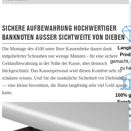
SICHERE AUFBEWAHRUNG HOCHWERTIGER
BANKNOTEN AUSSER SICHTWEITE VON DIEBEN
Langl
Die Montage des 4100 unter Ihrer Kassentheke dauert dank
Prod
mitgelieferter Schrauben nur wenige Minuten - für eine sichere
gemacht,
Geldaufbewahrung in der Nähe der Kasse, aber dennoch
zu ha
blickgeschützt. Das Kassenpersonal wird diesen Komfort sehr zu
schätzen wissen. Und Sie die zusätzliche Sicherheit vor Diebstählen
— eine kleine Investition, die Ihnen langfristig sehr viel Geld sparen
kann.
100% 
Ergeb
von Zent
getestet und