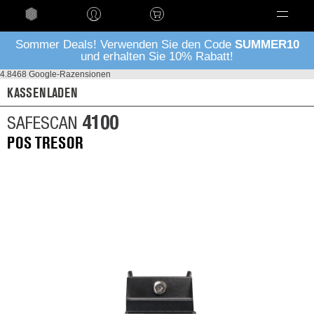
Language
Sommer Deals! Verwenden Sie den Code
SUMMER10
und erhalten Sie 10% Rabatt!
4.8
468 Google-Razensionen
KASSENLADEN
4100
SAFESCAN
POS TRESOR