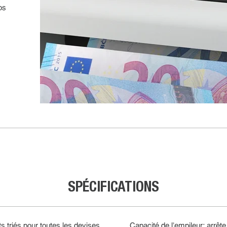
os
SPÉCIFICATIONS
ts triés pour toutes les devises
Capacité de l'empileur: arrête