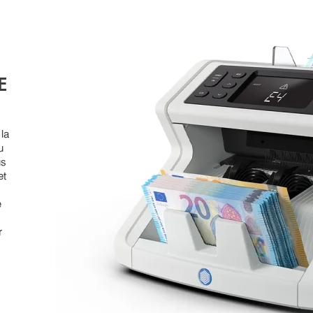
E
n
 la
u
us
et
é
r