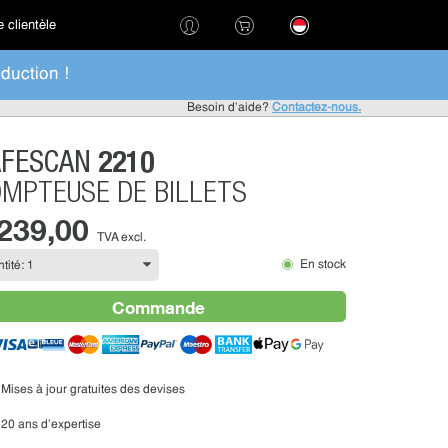
 clientèle
duction !
Besoin d'aide?
Contactez-nous.
2210
AFESCAN
MPTEUSE DE BILLETS
 239,00
TVA excl.
En stock
Commande
Mises à jour gratuites des devises
20 ans d'expertise