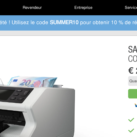
Revendeur
Entreprise
Service
été ! Utilisez le code
SUMMER10
pour obtenir 10 % de ré
S
CO
€