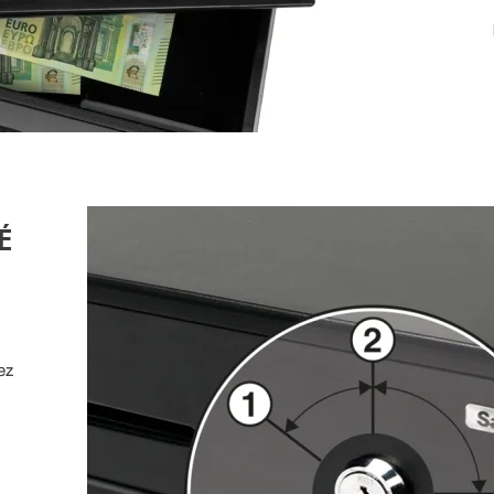
É
lez