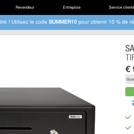
Revendeur
Entreprise
Service client
été ! Utilisez le code
SUMMER10
pour obtenir 10 % de ré
S
TI
€