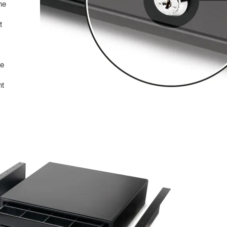
ne
t
ue
nt