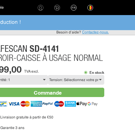
èle
FR
duction !
Besoin d'aide?
Contactez-nous.
SD-4141
AFESCAN
ROIR-CAISSE À USAGE NORMAL
 99,00
TVA excl.
En stock
Commande
Livraison gratuite à partir de €50
Garantie 3 ans