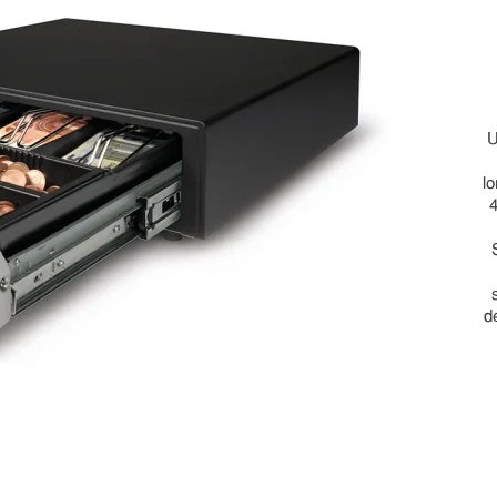
U
l
d