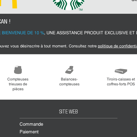
AN !
 BIENVENUE DE 10 %
, UNE ASSISTANCE PRODUIT EXCLUSIVE ET 
pouvez vous désinscrire à tout moment. Consultez notre
politique de confidenti
Compteuses
Balances-
Tiroirs-caisses et
trieuses de
compteuses
coffres-forts POS
pièces
SITE WEB
Commande
Paiement