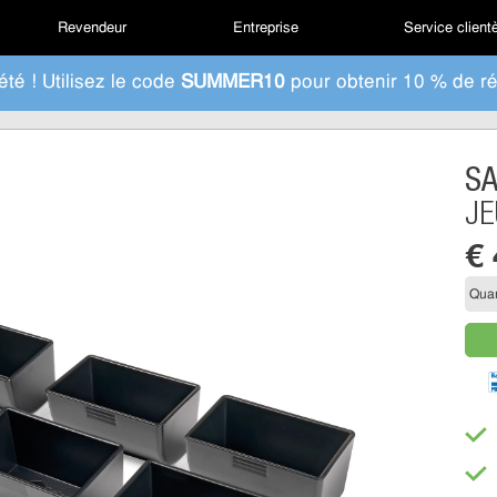
Revendeur
Entreprise
Service client
été ! Utilisez le code
SUMMER10
pour obtenir 10 % de ré
S
JE
€