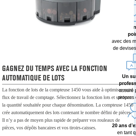
Une techn
poi
avec des m
de devises 
GAGNEZ DU TEMPS AVEC LA FONCTION
AUTOMATIQUE DE LOTS
Un su
profes
La fonction de lots de la compteuse 1450 vous aide à optimiser votre
assuré 
flux de travail de comptage. Sélectionnez la fonction lots et saisissez
propres 
la quantité souhaitée pour chaque dénomination. La compteuse 1450
crée automatiquement des lots contenant le nombre défini de pièces.
Il n’y a pas de moyen plus rapide de préparer vos rouleaux de
20 ans d’
pièces, vos dépôts bancaires et vos tiroirs-caisses.
en tant q