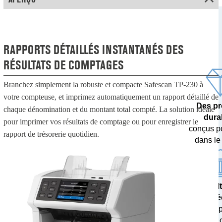
RAPPORTS DÉTAILLÉS INSTANTANÉS DES
RÉSULTATS DE COMPTAGES
Branchez simplement la robuste et compacte Safescan TP-230 à
votre compteuse, et imprimez automatiquement un rapport détaillé de
Des pr
chaque dénomination et du montant total compté. La solution idéale
dura
pour imprimer vos résultats de comptage ou pour enregistrer le
conçus p
rapport de trésorerie quotidien.
dans le
Des résul
pré
testés 
banques c