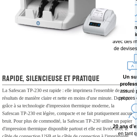
Une techn
poi
avec des m
de devises 
RAPIDE, SILENCIEUSE ET PRATIQUE
Un su
profes
La Safescan TP-230 est rapide : elle imprimera l'ensemble de vos
assuré 
résultats de manière claire et nette en moins d'une minute. De plus,
propres 
grâce à sa technologie d'impression thermique moderne, la
Safescan TP-230 est légère, compacte et ne fait pratiquement aucun
bruit. Pour plus de commodité, la Safescan TP-230 utilise un papier
20 ans d’
d'impression thermique disponible partout et elle est livrée avec le
en tant q
câble de connection USB et le câble de connection à l'imprimante