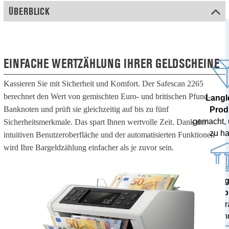
ÜBERBLICK
EINFACHE WERTZÄHLUNG IHRER GELDSCHEINE
Kassieren Sie mit Sicherheit und Komfort. Der Safescan 2265
berechnet den Wert von gemischten Euro- und britischen Pfund-
Langl
Banknoten und prüft sie gleichzeitig auf bis zu fünf
Prod
gemacht,
Sicherheitsmerkmale. Das spart Ihnen wertvolle Zeit. Dank der
zu ha
intuitiven Benutzeroberfläche und der automatisierten Funktionen
wird Ihre Bargeldzählung einfacher als je zuvor sein.
100% 
Ergeb
von Zent
getestet und