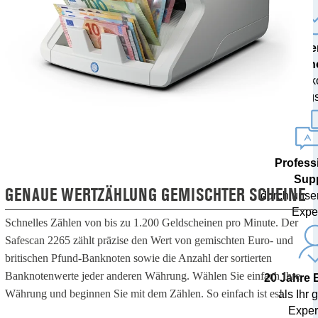
Mode
Techn
inklusive 
Währungs
Profess
Sup
GENAUE WERTZÄHLUNG GEMISCHTER SCHEINE
durch unse
Expe
Schnelles Zählen von bis zu 1.200 Geldscheinen pro Minute. Der
Safescan 2265 zählt präzise den Wert von gemischten Euro- und
britischen Pfund-Banknoten sowie die Anzahl der sortierten
Banknotenwerte jeder anderen Währung. Wählen Sie einfach Ihre
20 Jahre 
Währung und beginnen Sie mit dem Zählen. So einfach ist es!
als Ihr 
Expert