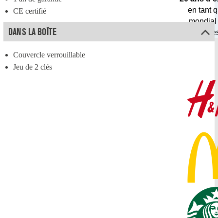
en tant q
CE certifié
mondial
DANS LA BOÎTE
gestion de
Couvercle verrouillable
Jeu de 2 clés