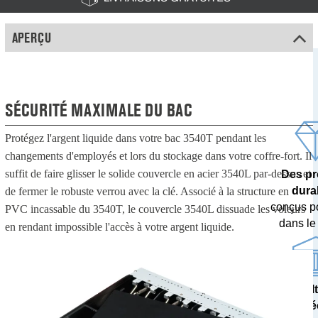
APERÇU
SÉCURITÉ MAXIMALE DU BAC
Protégez l'argent liquide dans votre bac 3540T pendant les
changements d'employés et lors du stockage dans votre coffre-fort. Il
suffit de faire glisser le solide couvercle en acier 3540L par-dessus et
Des pr
dura
de fermer le robuste verrou avec la clé. Associé à la structure en
conçus p
PVC incassable du 3540T, le couvercle 3540L dissuade les voleurs
dans le
en rendant impossible l'accès à votre argent liquide.
Des résul
pré