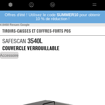
Language
Offres d'été ! Utilisez le code
SUMMER10
pour obtenir
10 % de réduction !
4.8
468 Revues Google
TIROIRS-CAISSES ET COFFRES-FORTS POS
3540L
SAFESCAN
COUVERCLE VERROUILLABLE
Accessoire