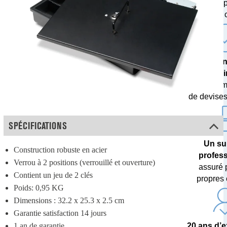
testés 
banques c
Une techn
poi
avec des m
de devises 
SPÉCIFICATIONS
Un su
Construction robuste en acier
profes
Verrou à 2 positions (verrouillé et ouverture)
assuré 
Contient un jeu de 2 clés
propres 
Poids: 0,95 KG
Dimensions : 32.2 x 25.3 x 2.5 cm
Garantie satisfaction 14 jours
1 an de garantie
20 ans d’