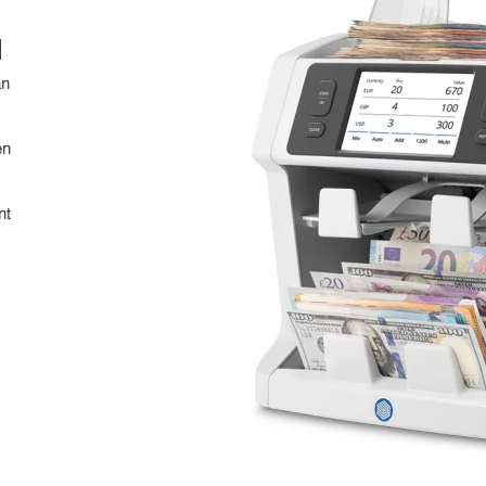
N
an
1
en
nt