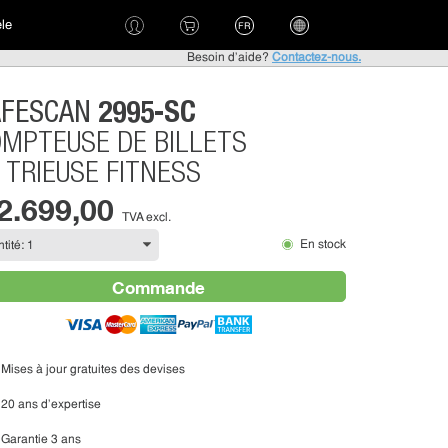
èle
FR
Besoin d'aide?
Contactez-nous.
2995-SC
AFESCAN
MPTEUSE DE BILLETS
 TRIEUSE FITNESS
 2.699,00
TVA excl.
En stock
Commande
Mises à jour gratuites des devises
20 ans d'expertise
Garantie 3 ans