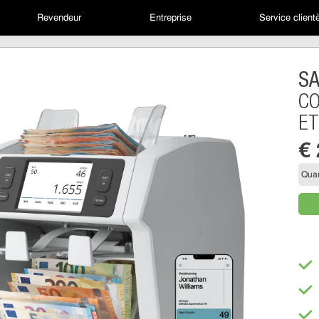
Revendeur
Entreprise
Service client
S
CO
ET
€