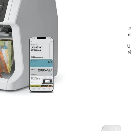
2
e
Un
r