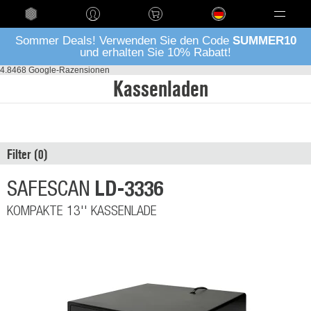
Language
Sommer Deals! Verwenden Sie den Code
SUMMER10
und erhalten Sie 10% Rabatt!
4.8
468 Google-Razensionen
Kassenladen
Filter
LD-3336
SAFESCAN
KOMPAKTE 13'' KASSENLADE